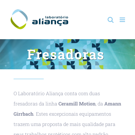
Ir
para
o
conteúdo
Fresadoras
O Laboratório Aliança conta com duas
fresadoras da linha
Ceramill Motion
, da
Amann
Girrbach
. Estes excepcionais equipamentos
trazem uma proposta de mais qualidade para
seus trabalhos protéticos com alto padrão