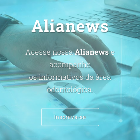
Alianews
Acesse nossa
Alianews
e
acompanhe
os informativos da área
odontológica.
Inscreva-se