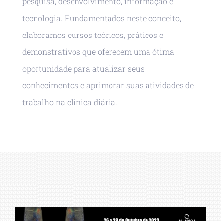
pesquisa, desenvolvimento, informação e
tecnologia. Fundamentados neste conceito,
elaboramos cursos teóricos, práticos e
demonstrativos que oferecem uma ótima
oportunidade para atualizar seus
conhecimentos e aprimorar suas atividades de
trabalho na clínica diária.