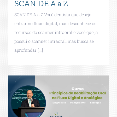
SCAN DE A a Z
SCAN DE A a Z Você dentista que deseja
entrar no fluxo digital, mas desconhece os
recursos do scanner intraoral e você que já
possui o scanner intraoral, mas busca se
aprofundar [...]