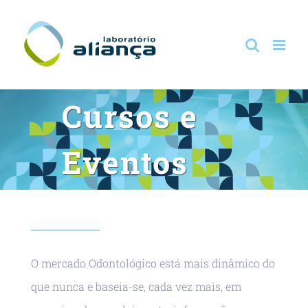
Ir
para
o
conteúdo
Cursos e
Eventos
O mercado Odontológico está mais dinâmico do
que nunca e baseia-se, cada vez mais, em