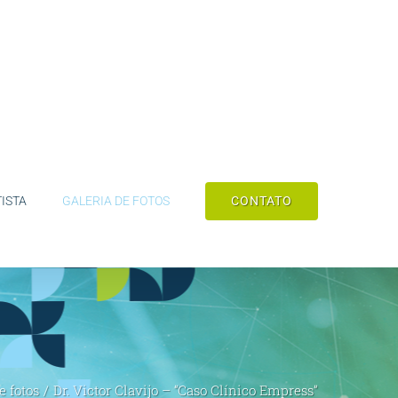
CONTATO
ISTA
GALERIA DE FOTOS
e fotos
/
Dr. Victor Clavijo – “Caso Clínico Empress”